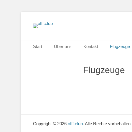
Oldtimer Flieger Freunde Franken e.V.
offf.club
Primäres Menü
Zum
Start
Über uns
Kontakt
Flugzeuge
Inhalt
springen
Flugzeuge
Copyright © 2026
offf.club
. Alle Rechte vorbehalten.