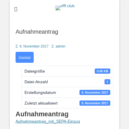
Oldtimer Flieger Freunde Franken e.V.
offf.club
Aufnahmeantrag
Posted
Autor
9. November 2017
admin
on
Download
Dateigröße
0.05 KB
Datei-Anzahl
1
Erstellungsdatum
9. November 2017
Zuletzt aktualisiert
9. November 2017
Aufnahmeantrag
Aufnahmeantrag_mit_SEPA-Einzug