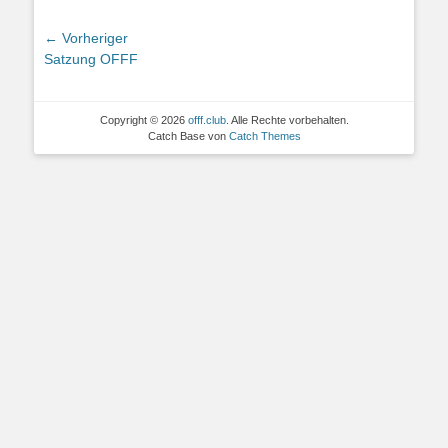
Beitragsnavigation
← Vorheriger
Vorheriger
Satzung OFFF
Beitrag:
Copyright © 2026
offf.club
. Alle Rechte vorbehalten.
Catch Base von
Catch Themes